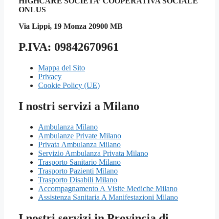
HIGHCARE SOCIETA’ COOPERATIVA SOCIALE
ONLUS
Via Lippi, 19 Monza 20900 MB
P.IVA: 09842670961
Mappa del Sito
Privacy
Cookie Policy (UE)
I nostri servizi a Milano
Ambulanza Milano
Ambulanze Private Milano
Privata Ambulanza Milano
Servizio Ambulanza Privata Milano
Trasporto Sanitario Milano
Trasporto Pazienti Milano
Trasporto Disabili Milano
Accompagnamento A Visite Mediche Milano
Assistenza Sanitaria A Manifestazioni Milano
I nostri servizi in Provincia di