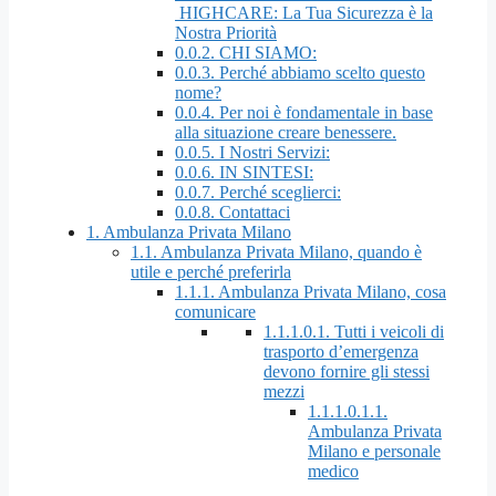
HIGHCARE: La Tua Sicurezza è la
Nostra Priorità
0.0.2.
CHI SIAMO:
0.0.3.
Perché abbiamo scelto questo
nome?
0.0.4.
Per noi è fondamentale in base
alla situazione creare benessere.
0.0.5.
I Nostri Servizi:
0.0.6.
IN SINTESI:
0.0.7.
Perché sceglierci:
0.0.8.
Contattaci
1.
Ambulanza Privata Milano
1.1.
Ambulanza Privata Milano, quando è
utile e perché preferirla
1.1.1.
Ambulanza Privata Milano, cosa
comunicare
1.1.1.0.1.
Tutti i veicoli di
trasporto d’emergenza
devono fornire gli stessi
mezzi
1.1.1.0.1.1.
Ambulanza Privata
Milano e personale
medico