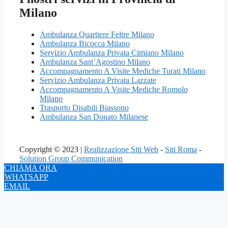
Milano
Ambulanza Quartiere Feltre Milano
Ambulanza Bicocca Milano
Servizio Ambulanza Privata Cimiano Milano
Ambulanza Sant’Agostino Milano
Accompagnamento A Visite Mediche Turati Milano
Servizio Ambulanza Privata Lazzate
Accompagnamento A Visite Mediche Romolo
Milano
Trasporto Disabili Biassono
Ambulanza San Donato Milanese
Copyright © 2023 |
Realizzazione Siti Web
-
Siti Roma
-
Solution Group Communication
CHIAMA ORA
WHATSAPP
EMAIL