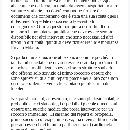
momento in cui non trova le cure o l’attenzione adeguata
alle cure che desidera, in modo da essere trasportati in altre
strutture sanitarie, ma dovrà comunque firmare dei
documenti che confermino che è stata una sua scelta quella
di lasciare l’ospedale conoscendo le eventuali
conseguenze. Oltre a questo non potrà usufruire di un
trasporto in ambulanza pubblica che deve essere sempre
disponibile per altri interventi che sono necessari ad altri
utenti in difficoltà, quindi si deve richiedere un’Ambulanza
Privata Milano.
Si parla di una situazione abbastanza comune poiché, in
tantissimi ospedali che devono essere usati da più Comuni
o anche da molti utenti, spesso ci sono strutture sanitarie
che offrono solo servizio di primo soccorso oppure che
sono sprovvisti di alcuni reparti poiché nella loro zona non
ci sono problemi soventi che capitano per determinati
incidenti.
Nei paesi montani, ad esempio, che sono piuttosto isolati, è
probabile che ci siano degli ospedali di piccole dimensioni
oppure una guardia medica che possa intervenire per un
soccorso immediato. Ci saranno dei reparti di ortopedia,
primo soccorso o terapia intensiva, ma diventa difficile che
possano esserci dei buoni reparti per cura di cardiologia
oppure di pneumologia.