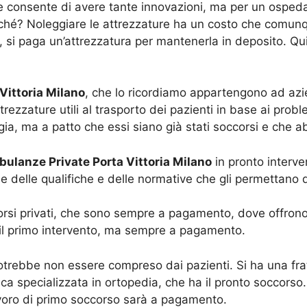
he consente di avere tante innovazioni, ma per un ospedal
hé? Noleggiare le attrezzature ha un costo che comunq
o, si paga un’attrezzatura per mantenerla in deposito. Qu
Vittoria Milano
, che lo ricordiamo appartengono ad azie
rezzature utili al trasporto dei pazienti in base ai prob
ia, ma a patto che essi siano già stati soccorsi e che a
ulanze Private Porta Vittoria Milano
in pronto interve
 delle qualifiche e delle normative che gli permettano q
corsi privati, che sono sempre a pagamento, dove offron
e il primo intervento, ma sempre a pagamento.
rebbe non essere compreso dai pazienti. Si ha una frattu
ca specializzata in ortopedia, che ha il pronto soccorso
avoro di primo soccorso sarà a pagamento.