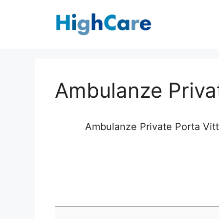
Vai
al
contenuto
Ambulanze Privat
Ambulanze Private Porta Vitto