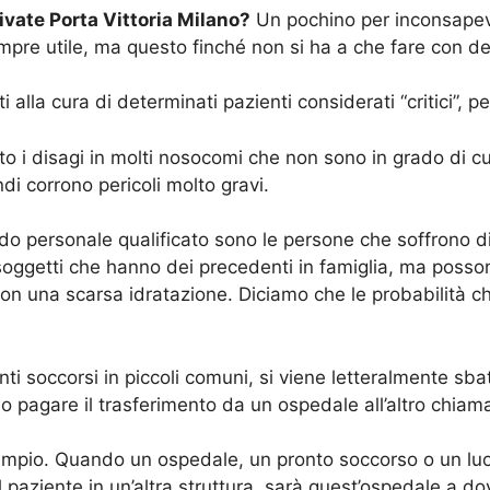
vate Porta Vittoria Milano?
Un pochino per inconsapevo
sempre utile, ma questo finché non si ha a che fare con 
alla cura di determinati pazienti considerati “critici”, pe
to i disagi in molti nosocomi che non sono in grado di cu
di corrono pericoli molto gravi.
do personale qualificato sono le persone che soffrono d
soggetti che hanno dei precedenti in famiglia, ma posson
con una scarsa idratazione. Diciamo che le probabilità c
nti soccorsi in piccoli comuni, si viene letteralmente sbat
o pagare il trasferimento da un ospedale all’altro chia
ampio. Quando un ospedale, un pronto soccorso o un luog
paziente in un’altra struttura, sarà quest’ospedale a dov