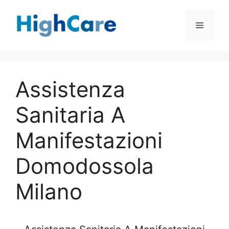
Vai
al
Menu
contenuto
Assistenza
Sanitaria A
Manifestazioni
Domodossola
Milano