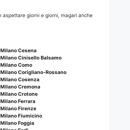
 aspettare giorni e giorni, magari anche
a
Milano Cesena
a
Milano Cinisello Balsamo
a
Milano Como
a
Milano Corigliano-Rossano
a
Milano Cosenza
a
Milano Cremona
a
Milano Crotone
a
Milano Ferrara
a
Milano Firenze
a
Milano Fiumicino
a
Milano Foggia