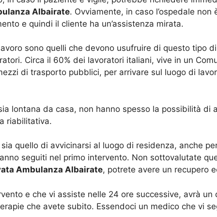
ulanza Albairate
. Ovviamente, in caso l’ospedale non è 
ento e quindi il cliente ha un’assistenza mirata.
lavoro sono quelli che devono usufruire di questo tipo d
ori. Circa il 60% dei lavoratori italiani, vive in un Comu
ezzi di trasporto pubblici, per arrivare sul luogo di lav
 sia lontana da casa, non hanno spesso la possibilità di 
 riabilitativa.
 sia quello di avvicinarsi al luogo di residenza, anche 
 hanno seguiti nel primo intervento. Non sottovalutate q
vata Ambulanza Albairate
, potrete avere un recupero e
tervento e che vi assiste nelle 24 ore successive, avrà u
terapie che avete subito. Essendoci un medico che vi seg