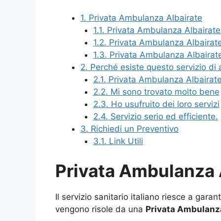
1.
Privata Ambulanza Albairate
1.1.
Privata Ambulanza Albairate p
1.2.
Privata Ambulanza Albairate 
1.3.
Privata Ambulanza Albairate
2.
Perché esiste questo servizio di
2.1.
Privata Ambulanza Albairate r
2.2.
Mi sono trovato molto bene
2.3.
Ho usufruito dei loro servizi
2.4.
Servizio serio ed efficiente.
3.
Richiedi un Preventivo
3.1.
Link Utili
Privata Ambulanza 
Il servizio sanitario italiano riesce a gar
vengono risole da una
Privata Ambulanza