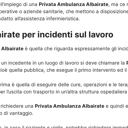
ll’impiego di una
Privata Ambulanza Albairate
, ma ce 
ooperative o aziende sanitarie, che mettono a disposizion
atto all’assistenza infermieristica.
rate per incidenti sul lavoro
 Albairate
è quella che riguarda espressamente gli incid
un incedente in un luogo di lavoro si deve chiamare la
ioè quella pubblica, che esegue il primo intervento ed il 
ima è quella di eseguire delle cure, operazioni e le terap
r l’uscita con trasporto in un’altra struttura ospedaliera 
 richiedere una
Privata Ambulanza Albairate
e quindi 
o di vantaggio.
, in caso il paziente e vigile, potrebbe richiedere immed