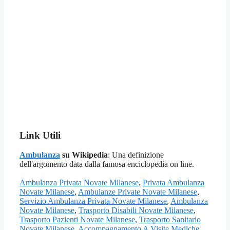
Link Utili
Ambulanza
su Wikipedia
: Una definizione
dell'argomento data dalla famosa enciclopedia on line.
Ambulanza Privata Novate Milanese
,
Privata Ambulanza
Novate Milanese
,
Ambulanze Private Novate Milanese
,
Servizio Ambulanza Privata Novate Milanese
,
Ambulanza
Novate Milanese
,
Trasporto Disabili Novate Milanese
,
Trasporto Pazienti Novate Milanese
,
Trasporto Sanitario
Novate Milanese
,
Accompagnamento A Visite Mediche