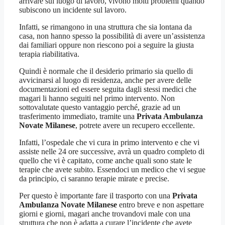
arrivare sul luogo di lavoro, vivono molti problemi quando
subiscono un incidente sul lavoro.
Infatti, se rimangono in una struttura che sia lontana da
casa, non hanno spesso la possibilità di avere un’assistenza
dai familiari oppure non riescono poi a seguire la giusta
terapia riabilitativa.
Quindi è normale che il desiderio primario sia quello di
avvicinarsi al luogo di residenza, anche per avere delle
documentazioni ed essere seguita dagli stessi medici che
magari li hanno seguiti nel primo intervento. Non
sottovalutate questo vantaggio perché, grazie ad un
trasferimento immediato, tramite una
Privata Ambulanza
Novate Milanese
, potrete avere un recupero eccellente.
Infatti, l’ospedale che vi cura in primo intervento e che vi
assiste nelle 24 ore successive, avrà un quadro completo di
quello che vi è capitato, come anche quali sono state le
terapie che avete subito. Essendoci un medico che vi segue
da principio, ci saranno terapie mirate e precise.
Per questo è importante fare il trasporto con una
Privata
Ambulanza Novate Milanese
entro breve e non aspettare
giorni e giorni, magari anche trovandovi male con una
struttura che non è adatta a curare l’incidente che avete