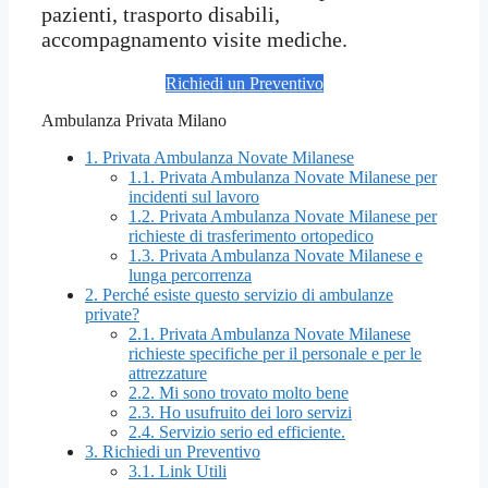
pazienti, trasporto disabili,
accompagnamento visite mediche.
Richiedi un Preventivo
Ambulanza Privata Milano
1.
Privata Ambulanza Novate Milanese
1.1.
Privata Ambulanza Novate Milanese per
incidenti sul lavoro
1.2.
Privata Ambulanza Novate Milanese per
richieste di trasferimento ortopedico
1.3.
Privata Ambulanza Novate Milanese e
lunga percorrenza
2.
Perché esiste questo servizio di ambulanze
private?
2.1.
Privata Ambulanza Novate Milanese
richieste specifiche per il personale e per le
attrezzature
2.2.
Mi sono trovato molto bene
2.3.
Ho usufruito dei loro servizi
2.4.
Servizio serio ed efficiente.
3.
Richiedi un Preventivo
3.1.
Link Utili