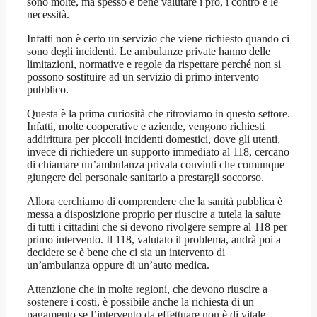
sono molte, ma spesso è bene valutare i pro, i contro e le
necessità.
Infatti non è certo un servizio che viene richiesto quando ci
sono degli incidenti. Le ambulanze private hanno delle
limitazioni, normative e regole da rispettare perché non si
possono sostituire ad un servizio di primo intervento
pubblico.
Questa è la prima curiosità che ritroviamo in questo settore.
Infatti, molte cooperative e aziende, vengono richiesti
addirittura per piccoli incidenti domestici, dove gli utenti,
invece di richiedere un supporto immediato al 118, cercano
di chiamare un’ambulanza privata convinti che comunque
giungere del personale sanitario a prestargli soccorso.
Allora cerchiamo di comprendere che la sanità pubblica è
messa a disposizione proprio per riuscire a tutela la salute
di tutti i cittadini che si devono rivolgere sempre al 118 per
primo intervento. Il 118, valutato il problema, andrà poi a
decidere se è bene che ci sia un intervento di
un’ambulanza oppure di un’auto medica.
Attenzione che in molte regioni, che devono riuscire a
sostenere i costi, è possibile anche la richiesta di un
pagamento se l’intervento da effettuare non è di vitale