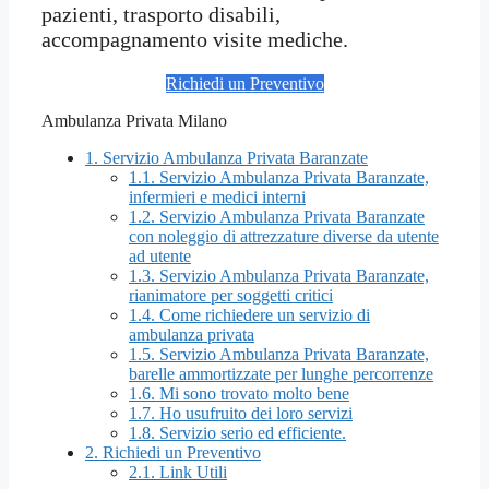
pazienti, trasporto disabili,
accompagnamento visite mediche.
Richiedi un Preventivo
Ambulanza Privata Milano
1.
Servizio Ambulanza Privata Baranzate
1.1.
Servizio Ambulanza Privata Baranzate,
infermieri e medici interni
1.2.
Servizio Ambulanza Privata Baranzate
con noleggio di attrezzature diverse da utente
ad utente
1.3.
Servizio Ambulanza Privata Baranzate,
rianimatore per soggetti critici
1.4.
Come richiedere un servizio di
ambulanza privata
1.5.
Servizio Ambulanza Privata Baranzate,
barelle ammortizzate per lunghe percorrenze
1.6.
Mi sono trovato molto bene
1.7.
Ho usufruito dei loro servizi
1.8.
Servizio serio ed efficiente.
2.
Richiedi un Preventivo
2.1.
Link Utili