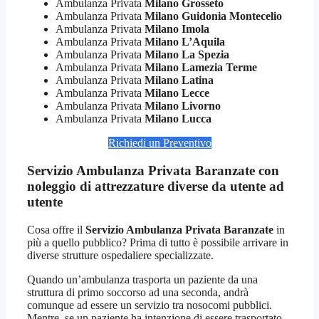
Ambulanza Privata
Milano Grosseto
Ambulanza Privata
Milano Guidonia Montecelio
Ambulanza Privata
Milano Imola
Ambulanza Privata
Milano L’Aquila
Ambulanza Privata
Milano La Spezia
Ambulanza Privata
Milano Lamezia Terme
Ambulanza Privata
Milano Latina
Ambulanza Privata
Milano Lecce
Ambulanza Privata
Milano Livorno
Ambulanza Privata
Milano Lucca
Richiedi un Preventivo
Servizio Ambulanza Privata Baranzate con
noleggio di attrezzature diverse da utente ad
utente
Cosa offre il
Servizio Ambulanza Privata Baranzate
in
più a quello pubblico? Prima di tutto è possibile arrivare in
diverse strutture ospedaliere specializzate.
Quando un’ambulanza trasporta un paziente da una
struttura di primo soccorso ad una seconda, andrà
comunque ad essere un servizio tra nosocomi pubblici.
Mentre, se un paziente ha intenzione di essere trasportato