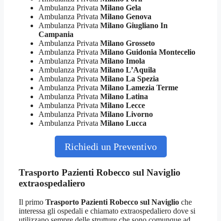
Ambulanza Privata
Milano Gela
Ambulanza Privata
Milano Genova
Ambulanza Privata
Milano Giugliano In
Campania
Ambulanza Privata
Milano Grosseto
Ambulanza Privata
Milano Guidonia Montecelio
Ambulanza Privata
Milano Imola
Ambulanza Privata
Milano L’Aquila
Ambulanza Privata
Milano La Spezia
Ambulanza Privata
Milano Lamezia Terme
Ambulanza Privata
Milano Latina
Ambulanza Privata
Milano Lecce
Ambulanza Privata
Milano Livorno
Ambulanza Privata
Milano Lucca
Richiedi un Preventivo
Trasporto Pazienti Robecco sul Naviglio
extraospedaliero
Il primo
Trasporto Pazienti Robecco sul Naviglio
che
interessa gli ospedali e chiamato extraospedaliero dove si
utilizzano sempre delle strutture che sono comunque ad