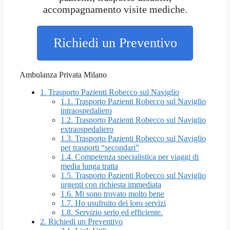
accompagnamento visite mediche.
Richiedi un Preventivo
Ambulanza Privata Milano
1.
Trasporto Pazienti Robecco sul Naviglio
1.1.
Trasporto Pazienti Robecco sul Naviglio
intraospedaliero
1.2.
Trasporto Pazienti Robecco sul Naviglio
extraospedaliero
1.3.
Trasporto Pazienti Robecco sul Naviglio
per trasporti “secondari”
1.4.
Competenza specialistica per viaggi di
media lunga tratta
1.5.
Trasporto Pazienti Robecco sul Naviglio
urgenti con richiesta immediata
1.6.
Mi sono trovato molto bene
1.7.
Ho usufruito dei loro servizi
1.8.
Servizio serio ed efficiente.
2.
Richiedi un Preventivo