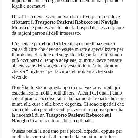
importante che sia organizzato sotto determinati parametri
legali e normativi.
Di solito ci deve essere un valido motivo per cui si deve
effettuare il
Trasporto Pazienti Robecco sul Naviglio
.
Motivo che può essere dettato dall’ospedale stesso oppure
da ragioni personali dell’interessato.
L’ospedale potrebbe decidere di spostare il paziente a
causa di cure che devono essere mirate e specializzate per
il problema di salute del soggetto. Magari la struttura non
può occuparsi di terapia adeguate, quindi si deve pensare
al benessere del soggetto e spostarlo in un’altra struttura
che sia “migliore” per la cura del problema che si sta
vivendo.
Non è tanto strano questo tipo di motivazione. Infatti gli
ospedali sono molti e tutti diversi. Alcuni dei quali hanno
solo il pronto soccorso, altri che hanno dei reparti che sono
mirati alla cura e alla breve degenza. Ci sono ospedali che
sono utili solo per interventi provvisori, ma dove poi si ha
la necessità di un
Trasporto Pazienti Robecco sul
Naviglio
in altre strutture che sia ottimale.
Questa realtà la notiamo per i piccoli ospedali oppure per
quelli che sono studiati in modo da garantire un primo