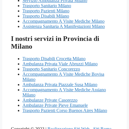
Servizio Ambulanza Privata Milano
Trasporto Sanitario Milano
Trasporto Pazienti Milano
Trasporto Disabili Milano
Accompagnamento A Visite Mediche Milano
Assistenza Sanitaria A Manifestazioni Milano
I nostri servizi in Provincia di
Milano
Trasporto Disabili Crocetta Milano
Ambulanza Privata Viale Abruzzi Milano
Trasporto Sanitario Concorezzo
Accompagnamento A Visite Mediche Bovisa
Milano
Ambulanza Privata Piazzale Susa Milano
Accompagnamento A Visite Mediche Assiano
Milano
Ambulanze Private Casorezzo
Ambulanze Private Pieve Emanuele
Trasporto Pazienti Corso Buenos Aires Milano
Copyright © 2023 |
Realizzazione Siti Web
-
Siti Roma
-