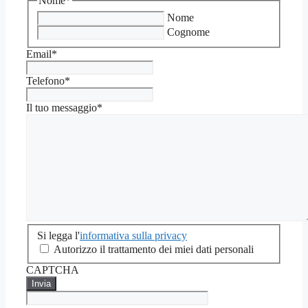
Nome
*
Nome
Cognome
Email
*
Telefono
*
Il tuo messaggio
*
Si
Si legga l'
informativa sulla privacy
legga
Autorizzo il trattamento dei miei dati personali
l'informativa
CAPTCHA
sulla
privacy
*