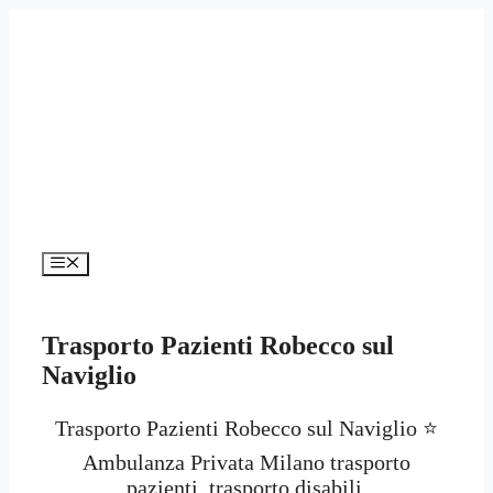
Vai
al
contenuto
Menu
Trasporto Pazienti Robecco sul
Naviglio
Trasporto Pazienti Robecco sul Naviglio ⭐
Ambulanza Privata Milano trasporto
pazienti, trasporto disabili,